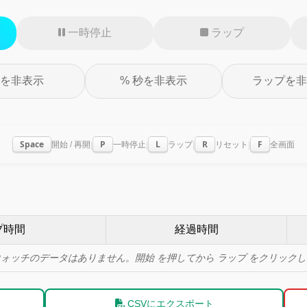
一時停止
ラップ
を非表示
% 秒を非表示
ラップを非
Space
P
L
R
F
開始 / 再開
一時停止
ラップ
リセット
全画面
|
|
|
|
プ時間
経過時間
ウォッチのデータはありません。
を押してから
をクリックし
開始
ラップ
CSVにエクスポート