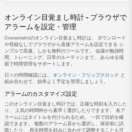
オンライン目覚まし時計 - ブラウザで
アラームを設定・管理
Cronometroの
オンライン目覚まし時計
は、
ダウンロード
や登録なしでブラウザから直接アラームを設定できる
シ
ンプルで高速、しかも無料のツールです。 会議や勉強時
間、トレーニング、日常のルーティンまで、 あらゆる場
面で時間管理をサポートします。
日々の時間確認には、
オンライン・フリップクロック
と
組み合わせて、効率よく予定を管理しましょう。
アラームのカスタマイズ設定
このオンライン目覚まし時計では、正確な時刻を入力した
り、 人気の時間枠から素早く選択したりできます。 各ア
ラームには
タイトル
を付けられるため、 一目で目的を確
認できます。 複数のアラーム音から選択し、保存前に試
聴したり、 再生時間を好みに合わせて調整することも可